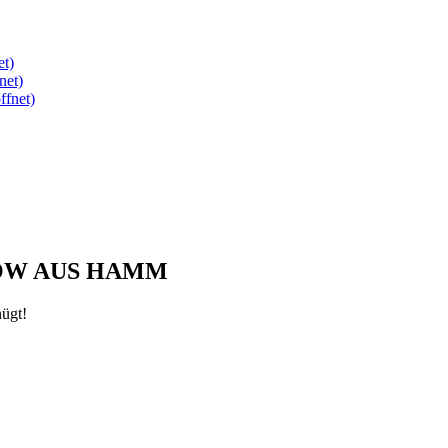
et)
net)
ffnet)
HOW AUS HAMM
nügt!