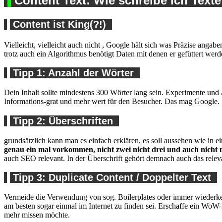
Content Text: Wie schreibe ich Text
Content ist King(?!)
Vielleicht, vielleicht auch nicht , Google hält sich was Präzise angab
trotz auch ein Algorithmus benötigt Daten mit denen er gefüttert we
Tipp 1: Anzahl der Wörter
Dein Inhalt sollte mindestens 300 Wörter lang sein. Experimente und
Informations-grat und mehr wert für den Besucher. Das mag Google.
Tipp 2: Überschriften
grundsätzlich kann man es einfach erklären, es soll aussehen wie in e
genau ein mal vorkommen, nicht zwei nicht drei und auch nicht 
auch SEO relevant. In der Überschrift gehört demnach auch das rele
Tipp 3: Duplicate Content / Doppelter Text
Vermeide die Verwendung von sog. Boilerplates oder immer wiederkehr
am besten sogar einmal im Internet zu finden sei. Erschaffe ein WoW
mehr missen möchte.