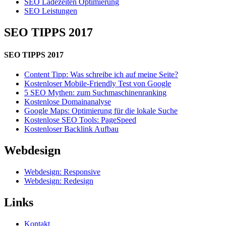
SEO Ladezeiten Optimierung
SEO Leistungen
SEO TIPPS 2017
SEO TIPPS 2017
Content Tipp: Was schreibe ich auf meine Seite?
Kostenloser Mobile-Friendly Test von Google
5 SEO Mythen: zum Suchmaschinenranking
Kostenlose Domainanalyse
Google Maps: Optimierung für die lokale Suche
Kostenlose SEO Tools: PageSpeed
Kostenloser Backlink Aufbau
Webdesign
Webdesign: Responsive
Webdesign: Redesign
Links
Kontakt