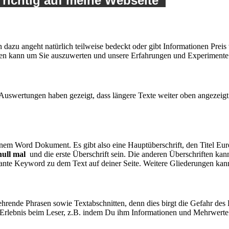
e richtig auf meine Webseite
en dazu angeht natürlich teilweise bedeckt oder gibt Informationen Prei
rden kann um Sie auszuwerten und unsere Erfahrungen und Experimente Z
 Auswertungen haben gezeigt, dass längere Texte weiter oben angezeigt
inem Word Dokument. Es gibt also eine Hauptüberschrift, den Titel Eure
null mal
und die erste Überschrift sein. Die anderen Überschriften ka
vante Keyword zu dem Text auf deiner Seite. Weitere Gliederungen kan
ende Phrasen sowie Textabschnitten, denn dies birgt die Gefahr des D
-Erlebnis beim Leser, z.B. indem Du ihm Informationen und Mehrwerte an