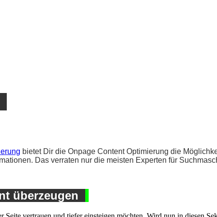
g
ierung
bietet Dir die Onpage Content Optimierung die Möglichke
mationen. Das verraten nur die meisten Experten für Suchmasch
ent überzeugen
 Seite vertrauen und tiefer einsteigen möchten. Wird nun in diesen Sek