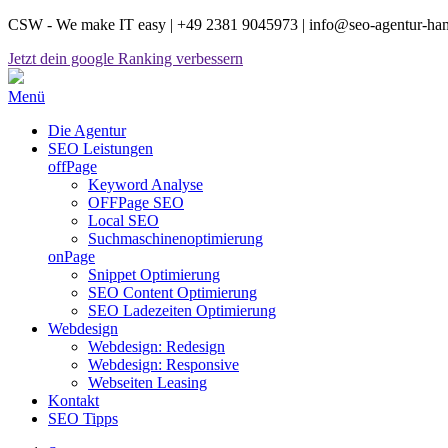
CSW - We make IT easy | +49 2381 9045973 | info@seo-agentur-h
Jetzt dein google Ranking verbessern
Menü
Die Agentur
SEO Leistungen
offPage
Keyword Analyse
OFFPage SEO
Local SEO
Suchmaschinenoptimierung
onPage
Snippet Optimierung
SEO Content Optimierung
SEO Ladezeiten Optimierung
Webdesign
Webdesign: Redesign
Webdesign: Responsive
Webseiten Leasing
Kontakt
SEO Tipps