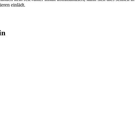
eren einlädt.
in